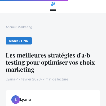
Accueil
›
Marketing
MARKETING
Les meilleures stratégies d'a/b
testing pour optimiser vos choix
marketing
Lyana
•
17 février 2026
•
7 min de lecture
Lyana
L